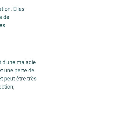
tion. Elles 
e de 
es 
it d'une maladie 
t une perte de 
et peut être très 
ction, 