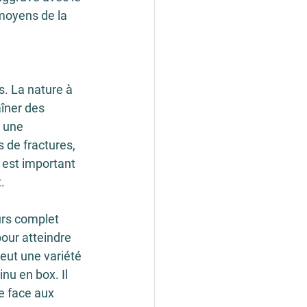
moyens de la 
. La nature à 
îner des 
 une 
 de fractures, 
 est important 
.
rs complet 
our atteindre 
eut une variété 
u en box. Il 
e face aux 