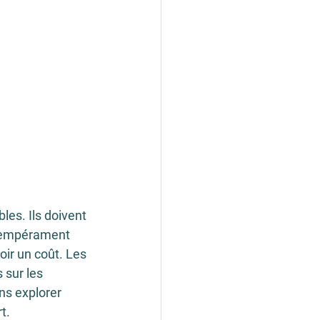
es. Ils doivent 
 tempérament 
oir un coût. Les 
sur les 
ns explorer 
t.