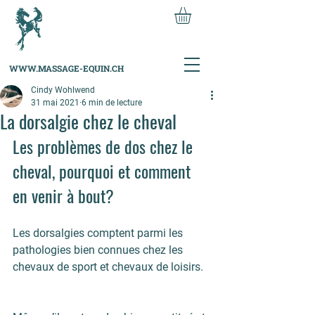
WWW.MASSAGE-EQUIN.CH
Cindy Wohlwend
31 mai 2021
6 min de lecture
La dorsalgie chez le cheval
Les problèmes de dos chez le 
cheval, pourquoi et comment 
en venir à bout?
Les dorsalgies comptent parmi les 
pathologies bien connues chez les 
chevaux de sport
 et 
chevaux de loisirs
. 