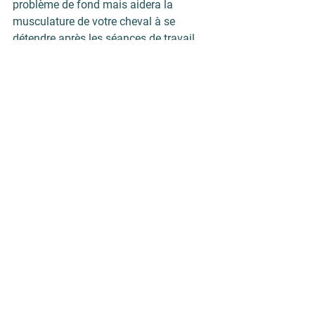
problème de fond mais aidera la 
musculature de votre cheval à se 
détendre après les séances de travail. 
La cape et le tapis Capsular
 avec ses 
baumes aux huiles essentielles peuvent 
également favoriser la détente 
musculaire et diminuer les contractures, 
avant, pendant et après le travail. Ce 
dispositif peut véritablement venir 
soutenir la santé musculaire de votre 
cheval. En conclusion, la maladie de 
shivering chez le cheval est une 
affection qui peut être traitée avec des 
médicaments et de bonnes pratiques 
de gestion du quotidien du cheval 
touché. Si vous pensez que votre 
cheval peut être affecté, veuillez 
contacter votre vétérinaire.